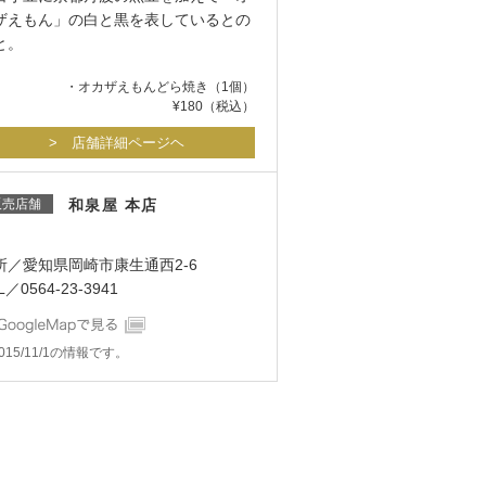
ザえもん」の白と黒を表しているとの
と。
・オカザえもんどら焼き（1個）
¥180（税込）
> 店舗詳細ページヘ
販売店舗
和泉屋 本店
所／愛知県岡崎市康生通西2-6
L／0564-23-3941
015/11/1の情報です。