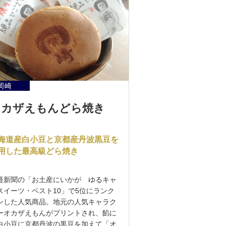
岡崎
オカザえもんどら焼き
海道産白小豆と京都産丹波黒豆を
用した最高級どら焼き
経新聞の「お土産にいかが ゆるキャ
スイーツ・ベスト10」で5位にランク
ンした人気商品。地元の人気キャラク
ーオカザえもんがプリントされ、餡に
白小豆に京都丹波の黒豆を加えて「オ