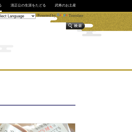
る
清正公の生涯をたどる
武将のお土産
Powered by
Translate