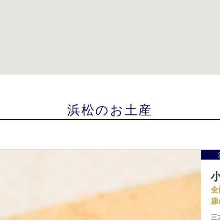
浜松のお土産
全
康
三