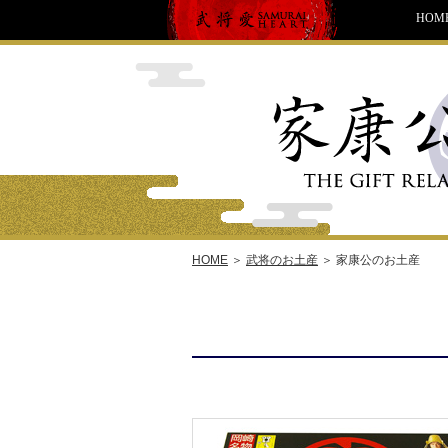
HOM
HOME
＞
武将のお土産
＞
家康公のお土産