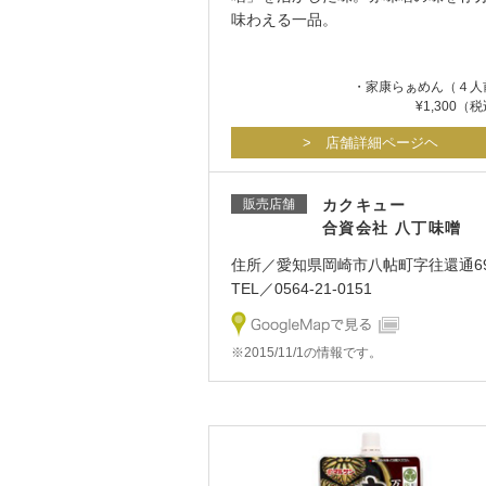
味わえる一品。
・家康らぁめん（４人
¥1,300（
> 店舗詳細ページヘ
販売店舗
カクキュー
合資会社 八丁味噌
住所／愛知県岡崎市八帖町字往還通6
TEL／0564-21-0151
※2015/11/1の情報です。