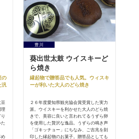
豊川
葵出世太鼓 ウイスキーど
ら焼き
産の
縁起物で贈答品でも人気。ウィスキ
た汎
ーが利いた大人のどら焼き
大豆
２６年度愛知県観光協会賞受賞した実力
調理
派。ウイスキーを利かせた大人のどら焼
ぎり
きで、美容に良いと言われてるうずら卵
いた
を使用した贅沢な逸品。うずらの鳴き声
「ゴキッチョー」にちなみ、ご吉兆を刻
早め
印した縁起物のお菓子。贈答品としても