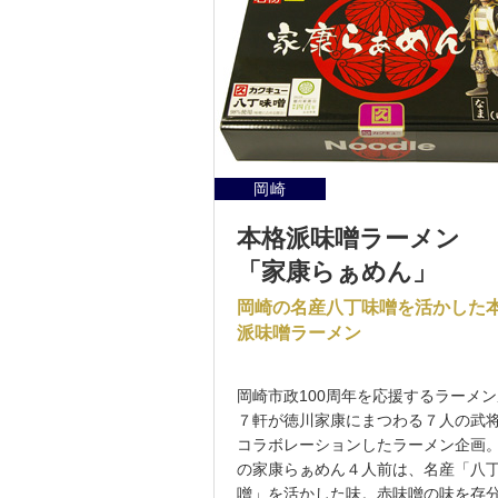
岡崎
本格派味噌ラーメン
「家康らぁめん」
岡崎の名産八丁味噌を活かした
派味噌ラーメン
岡崎市政100周年を応援するラーメン
７軒が徳川家康にまつわる７人の武
コラボレーションしたラーメン企画
の家康らぁめん４人前は、名産「八
噌」を活かした味。赤味噌の味を存