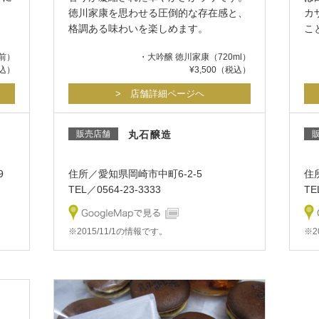
徳川家康を思わせる圧倒的な存在感と、
カ
格調ある味わいを楽しめます。
こ
前）
・大吟醸 徳川家康（720ml）
税込）
¥3,500（税込）
> 店舗詳細ページヘ
販売店舗
丸石醸造
9
住所／愛知県岡崎市中町6-2-5
住
TEL／0564-23-3333
TE
※2015/11/1の情報です。
※2