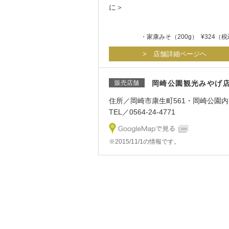
に＞
・家康みそ（200g） ¥324（
> 店舗詳細ページヘ
販売店舗
岡崎公園観光みやげ
住所／岡崎市康生町561・岡崎公園内
TEL／0564-24-4771
※2015/11/1の情報です。