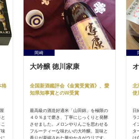
岡崎
大吟醸 徳川家康
本格
全国新酒鑑評会《金賞受賞酒》、愛
北
知県知事賞とのW受賞
使
屋
最高級の酒造好適米「山田錦」を極限の
日
将と
４０％まで磨き、丁寧にじっくりと発酵
ラ
。こ
させました。メロンやりんごを思わせる
イ
丁味
フルーティーな味わいの大吟醸。旨味と
タ
分に
香りが凝縮された華やかさがウリです。
は