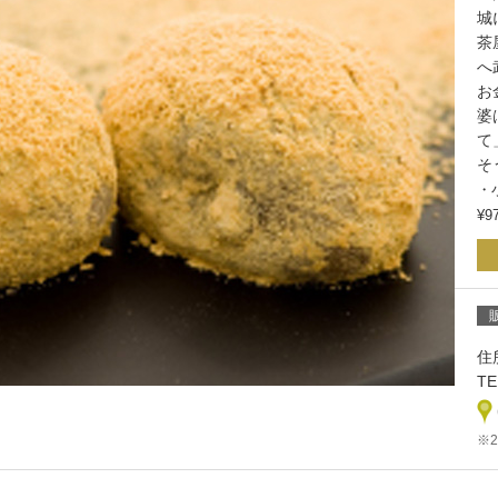
城
茶
へ
お
婆
て
そ
・
¥
住
TE
※2