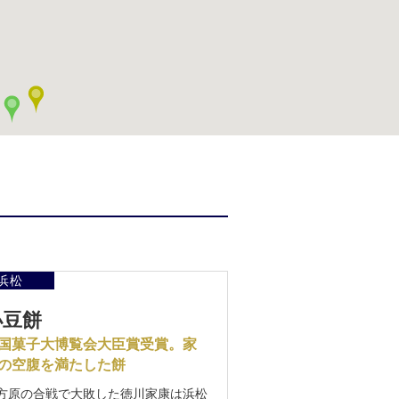
浜松
小豆餅
国菓子大博覧会大臣賞受賞。家
の空腹を満たした餅
方原の合戦で大敗した徳川家康は浜松