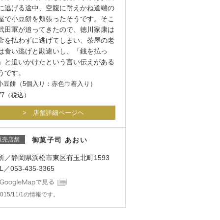
に逃げる途中、空腹に耐えかね道端の
屋で小豆餅を頬張ったそうです。そこ
武田軍が追ってきたので、徳川家康は
金を払わずに逃げてしまい、茶屋の老
は食い逃げと勘違いし、「銭を払っ
」と追いかけたという言い伝えがある
うです。
小豆餅（5個入り：赤色巾着入り）
977（税込）
> 店舗詳細ページヘ
販売店舗
御菓子司 あおい
所／静岡県浜松市東区有玉北町1593
L／053-435-3365
015/11/1の情報です。