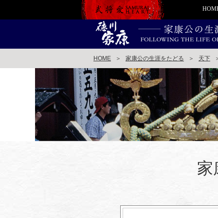
HOM
HOME
＞
家康公の生涯をたどる
＞
天下
家