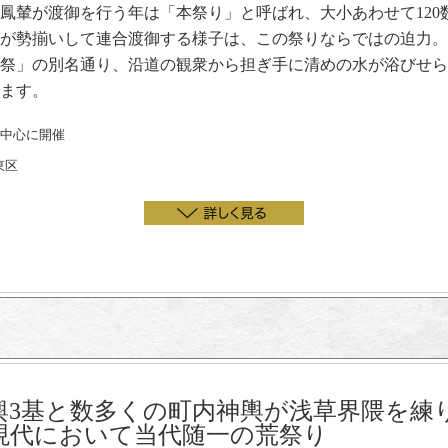
御鳳輦が渡御を行う年は「本祭り」と呼ばれ、大小あわせて120
が勢揃いして連合渡御する様子は、この祭りならではの迫力。
祭」の別名通り、沿道の観衆から担ぎ手に清めの水が浴びせら
ます。
を中心に開催
東区
輿3基と数多くの町内神輿が浅草界隈を練
現代において当代随一の荒祭り