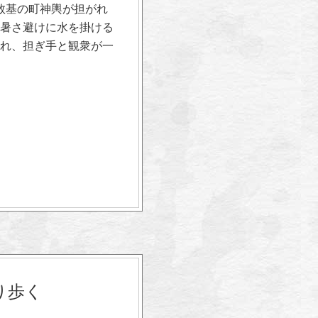
数基の町神輿が担がれ
暑さ避けに水を掛ける
れ、担ぎ手と観衆が一
り歩く