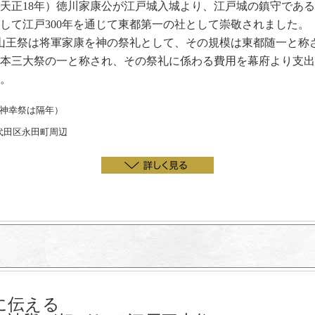
年（天正18年）徳川家康公が江戸城入城より、江戸城の鎮守である
して江戸300年を通じて東都第一の社として崇敬されました。
る山王祭は将軍家康を神の祭礼として、その規模は東都随一と称
本三大祭の一と称され、その祭礼に係わる費用を幕府より支出
。
（神幸祭は隔年）
代田区永田町周辺
に伝える