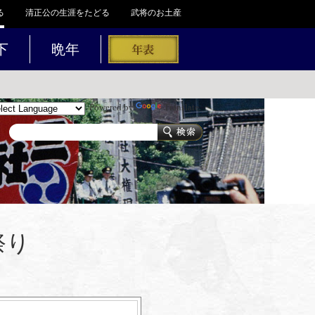
る
清正公の生涯をたどる
武将のお土産
下
晩年
Powered by
Translate
祭り