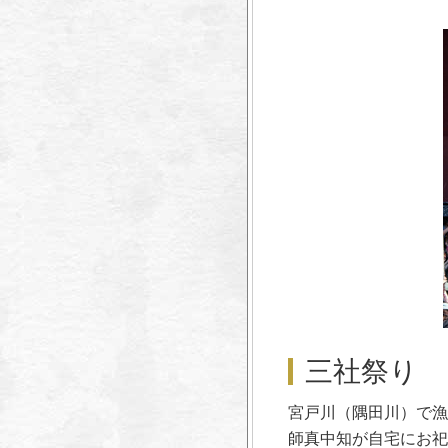
三社祭り
宮戸川（隅田川）で漁
師真中知が自宅にお祀