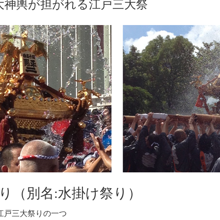
大神輿が担がれる江戸三大祭
り（別名:水掛け祭り）
る江戸三大祭りの一つ