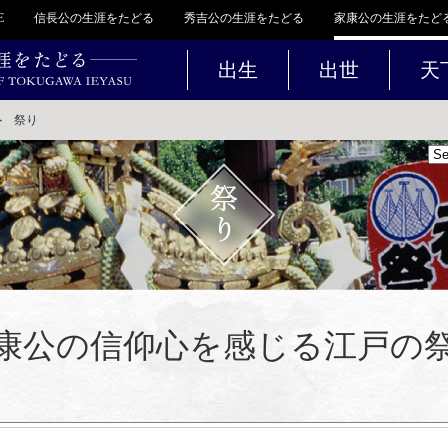
E
信長公の生涯をたどる
秀吉公の生涯をたどる
家康公の生涯をたど
出生
出世
天
＞
祭り
康公の信仰心を感じる江戸の