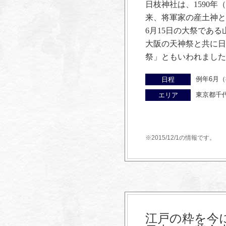
日枝神社は、1590
来、将軍家の産土神と
6月15日の大祭であ
大阪の天神祭と共に日
祭」ともいわれました
例年6月
日程
東京都千
エリア
※2015/12/1の情報です。
江戸の粋を今