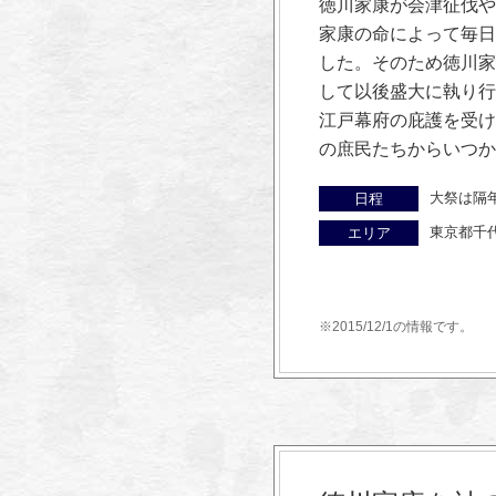
徳川家康が会津征伐や
家康の命によって毎日
した。そのため徳川家
して以後盛大に執り行
江戸幕府の庇護を受け
の庶民たちからいつか
大祭は隔年
日程
東京都千
エリア
※2015/12/1の情報です。