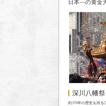
日本―の黄金
深川八幡祭
約370年の歴史を誇