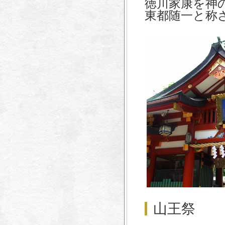
徳川家康を神
東都随一と称
山王祭