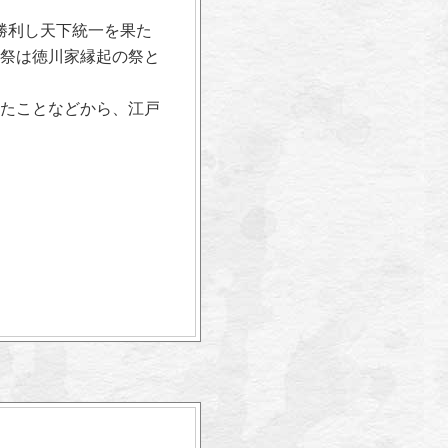
勝利し天下統一を果た
祭は徳川家縁起の祭と
たことなどから、江戸