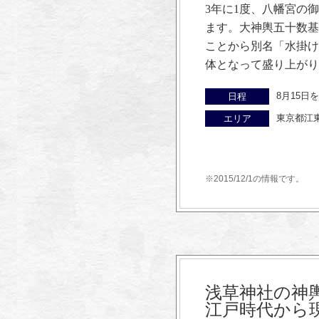
3年に1度、八幡宮の
ます。大神輿五十数基
ことから別名「水掛け
体となって盛り上がり
8月15日
日程
東京都江
エリア
※2015/12/1の情報です。
浅草神社の神
江戸時代から