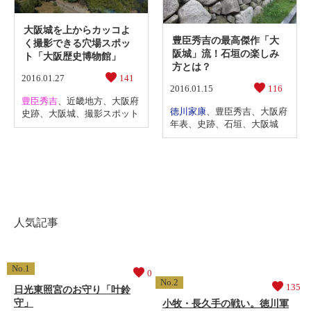
大阪城を上からカッコよ
豊臣秀吉の最高傑作「大
く撮影できる穴場スポッ
阪城」流！石垣の楽しみ
ト「大阪歴史博物館」
方とは？
2016.01.27
141
2016.01.15
116
豊臣秀吉
、
近畿地方
、
大阪府
徳川家康
、
豊臣秀吉
、
大阪府
史跡
、
大阪城
、
撮影スポット
年表
、
史跡
、
石垣
、
大阪城
人気記事
0
135
日光東照宮のお守り「叶鈴
守」
小牧・長久手の戦い。徳川軍