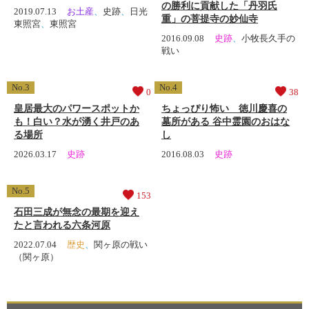
の勝利に貢献した「丹羽氏
2019.07.13
お土産
、
史跡
、
日光
重」の菩提寺の妙仙寺
東照宮
、
東照宮
2016.09.08
史跡
、
小牧長久手の
戦い
0
38
皇居最大のパワースポットか
ちょっぴり怖い 徳川慶喜の
も！白い？水が湧く井戸のあ
墓所がある 谷中霊園のおはな
る場所
し
2026.03.17
史跡
2016.08.03
史跡
153
石田三成が無念の最期を迎え
たと言われる六条河原
2022.07.04
歴史
、
関ヶ原の戦い
（関ヶ原）