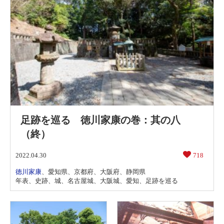
足跡を巡る 徳川家康の巻：其の八
（終）
2022.04.30
718
徳川家康
、
愛知県
、
京都府
、
大阪府
、
静岡県
年表
、
史跡
、
城
、
名古屋城
、
大阪城
、
愛知
、
足跡を巡る