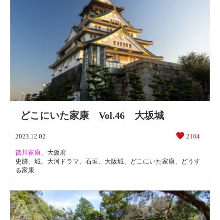
どこにいた家康 Vol.46 大坂城
2023.12.02
2104
徳川家康
、
大阪府
史跡
、
城
、
大河ドラマ
、
石垣
、
大阪城
、
どこにいた家康
、
どうす
る家康