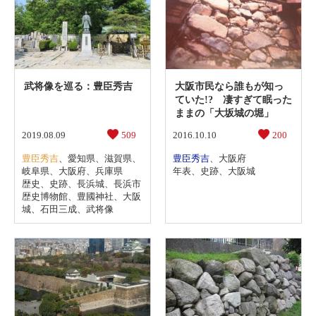
武将像を巡る：豊臣秀吉
大阪市民なら誰もが知っ
ていた!? 凄すぎて眠った
ままの「大坂城の堀」
2019.08.09
509
2016.10.10
200
豊臣秀吉
、
愛知県
、
滋賀県
、
豊臣秀吉
、
大阪府
岐阜県
、
大阪府
、
兵庫県
年表
、
史跡
、
大阪城
歴史
、
史跡
、
長浜城
、
長浜市
歴史博物館
、
豊國神社
、
大阪
城
、
石田三成
、
武将像