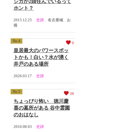
シカが2頭住んでいるって
ホント？
2015.12.25
史跡
、
名古屋城
、
お
堀
0
皇居最大のパワースポッ
トかも！白い？水が湧く
井戸のある場所
2026.03.17
史跡
38
ちょっぴり怖い 徳川慶
喜の墓所がある 谷中霊園
のおはなし
2016.08.03
史跡