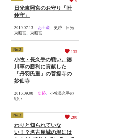
0
日光東照宮のお守り「叶
鈴守」
2019.07.13
お土産
、
史跡
、
日光
東照宮
、
東照宮
135
小牧・長久手の戦い。徳
川軍の勝利に貢献した
「丹羽氏重」の菩提寺の
妙仙寺
2016.09.08
史跡
、
小牧長久手の
戦い
280
わりと知られていな
い！？名古屋城の堀には