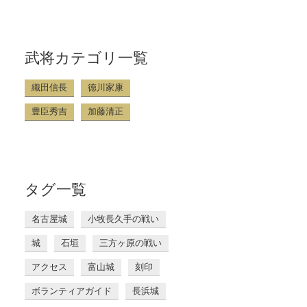
武将カテゴリ一覧
織田信長
徳川家康
豊臣秀吉
加藤清正
タグ一覧
名古屋城
小牧長久手の戦い
城
石垣
三方ヶ原の戦い
アクセス
富山城
刻印
ボランティアガイド
長浜城