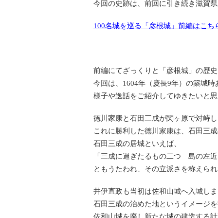
今回の史跡は、前回に引き続き滋賀県
100名城を巡る「彦根城」前編はこち
前編にてざっくりと「彦根城」の歴史
今回は、1604年（慶長9年）の築城
様子や逸話をご紹介してゆきたいと思
徳川家康と石田三成が関ヶ原で対峙した
これに勝利した徳川家康は、石田三成
石田三成の居城といえば、
「三成に過ぎたるもの二つ 島の左近
ともうたわれ、その立派さを称えられ
井伊直政も当初は佐和山城へ入城しま
石田三成の治めた地というイメージを
佐和山城を廃し新たな城の建造する計