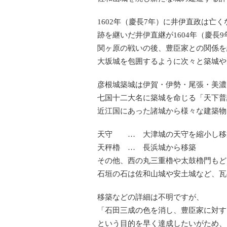
1602年（慶長7年）に井伊直政は亡
跡を継いだ井伊直継が1604年（慶長
関ヶ原の戦いの後、豊臣家との関係を
大坂城を包囲するように次々と築城や
彦根城築城は伊賀・伊勢・尾張・美濃
七国十二大名に築城を命じる「天下普
近江国にあった諸城から様々な建築物
天守 … 大津城の天守を縮小し移
天秤櫓 … 長浜城から移築
その他、西の丸三重櫓や太鼓櫓門もど
石垣の石は佐和山城や安土城など、瓦
移築などの詳細は不明ですが、
「石田三成の色を消し、豊臣家に対す
という目的を早く達成したいがため、