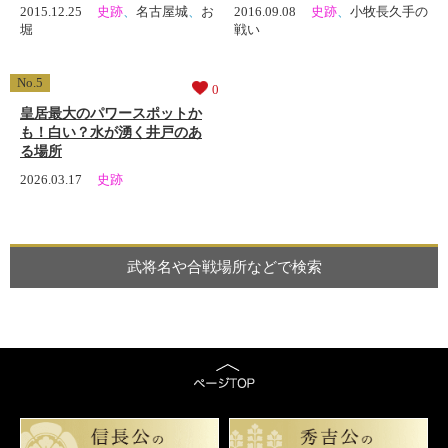
2015.12.25
史跡
、
名古屋城
、
お
2016.09.08
史跡
、
小牧長久手の
堀
戦い
0
皇居最大のパワースポットか
も！白い？水が湧く井戸のあ
る場所
2026.03.17
史跡
武将名や合戦場所などで検索