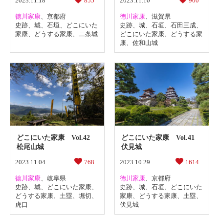
2023.11.18
855
2023.11.10
900
徳川家康
、
京都府
徳川家康
、
滋賀県
史跡
、
城
、
石垣
、
どこにいた
史跡
、
城
、
石垣
、
石田三成
、
家康
、
どうする家康
、
二条城
どこにいた家康
、
どうする家
康
、
佐和山城
どこにいた家康 Vol.42
どこにいた家康 Vol.41
松尾山城
伏見城
2023.11.04
768
2023.10.29
1614
徳川家康
、
岐阜県
徳川家康
、
京都府
史跡
、
城
、
どこにいた家康
、
史跡
、
城
、
石垣
、
どこにいた
どうする家康
、
土塁
、
堀切
、
家康
、
どうする家康
、
土塁
、
虎口
伏見城