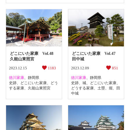
どこにいた家康 Vol.48
どこにいた家康 Vol.47
久能山東照宮
田中城
2023.12.15
1183
2023.12.09
851
徳川家康
、
静岡県
徳川家康
、
静岡県
史跡
、
どこにいた家康
、
どう
史跡
、
城
、
どこにいた家康
、
する家康
、
久能山東照宮
どうする家康
、
土塁
、
堀
、
田
中城