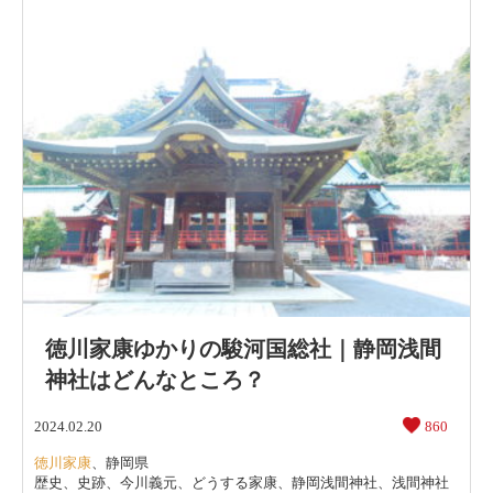
徳川家康ゆかりの駿河国総社｜静岡浅間
神社はどんなところ？
2024.02.20
860
徳川家康
、
静岡県
歴史
、
史跡
、
今川義元
、
どうする家康
、
静岡浅間神社
、
浅間神社