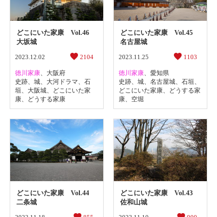
どこにいた家康 Vol.46
どこにいた家康 Vol.45
大坂城
名古屋城
2023.12.02
2104
2023.11.25
1103
徳川家康
、
大阪府
徳川家康
、
愛知県
史跡
、
城
、
大河ドラマ
、
石
史跡
、
城
、
名古屋城
、
石垣
、
垣
、
大阪城
、
どこにいた家
どこにいた家康
、
どうする家
康
、
どうする家康
康
、
空堀
どこにいた家康 Vol.44
どこにいた家康 Vol.43
二条城
佐和山城