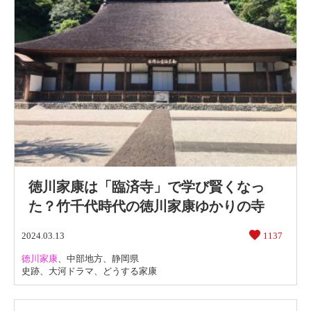
徳川家康は「臨済寺」で学び賢くなっ
た？竹千代時代の徳川家康ゆかりの寺
2024.03.13
1137
徳川家康
、
中部地方
、
静岡県
史跡
、
大河ドラマ
、
どうする家康