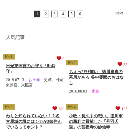
1
2
3
4
5
6
NEXT
>
人気記事
0
38
日光東照宮のお守り「叶鈴
守」
ちょっぴり怖い 徳川慶喜の
墓所がある 谷中霊園のおはな
2019.07.13
お土産
、
史跡
、
日光
し
東照宮
、
東照宮
2016.08.03
史跡
280
135
わりと知られていない！？名
小牧・長久手の戦い。徳川軍
古屋城の堀にはシカが2頭住ん
の勝利に貢献した「丹羽氏
でいるってホント？
重」の菩提寺の妙仙寺