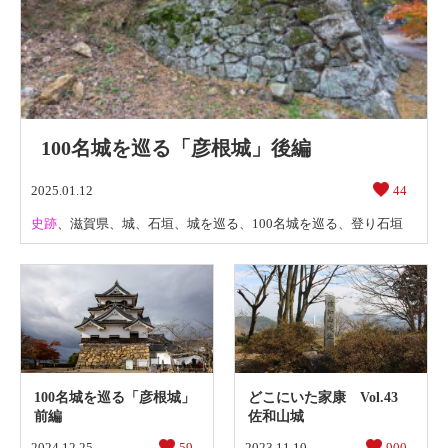
100名城を巡る「彦根城」後編
2025.01.12
44
史跡
、
滋賀県
、
城
、
石垣
、
城を巡る
、
100名城を巡る
、
登り石垣
100名城を巡る「彦根城」
どこにいた家康 Vol.43
前編
佐和山城
2024.12.25
59
2023.11.10
900