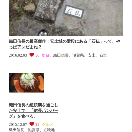
織田信長の最高傑作！安土城の階段にある「石仏」って、や
っぱアレだよね？
2016.02.03
56
史跡
、
織田信長
、
滋賀県
、
安土
、
石垣
織田信長の絶頂期を過ごし
た安土で、「信長ハンバー
グ」を食べる。
2015.12.07
22
グルメ
、
織田信長
、
滋賀県
、
近畿地