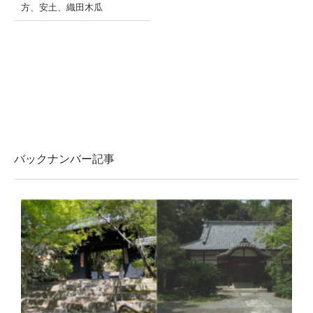
方
、
安土
、
織田木瓜
バックナンバー記事