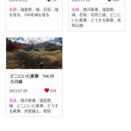
史跡
、
滋賀県
、
城
、
石垣
、
城
史跡
、
徳川家康
、
滋賀県
、
を巡る
、
100名城を巡る
城
、
石垣
、
石田三成
、
どこに
いた家康
、
どうする家康
、
佐
和山城
どこにいた家康 Vol.29
小川城
2023.07.29
638
史跡
、
徳川家康
、
滋賀県
、
城
、
どこにいた家康
、
どうす
る家康
、
伊賀越え
、
堀切