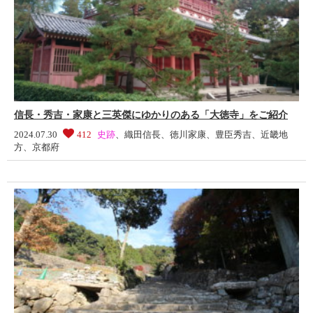
信長・秀吉・家康と三英傑にゆかりのある「大徳寺」をご紹介
2024.07.30
412
史跡
、
織田信長
、
徳川家康
、
豊臣秀吉
、
近畿地
方
、
京都府