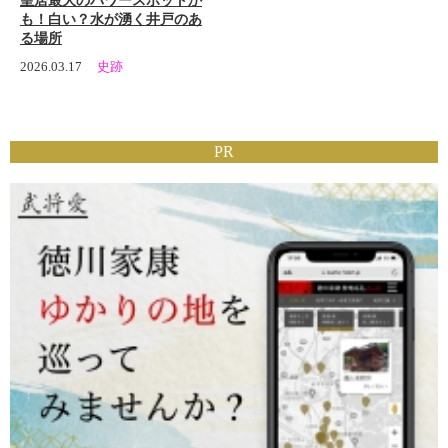
皇居最大のパワースポットか
も！白い？水が湧く井戸のあ
る場所
2026.03.17
史跡
PR