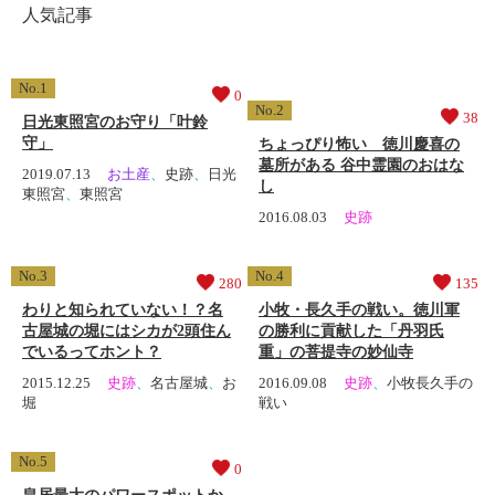
人気記事
0
38
日光東照宮のお守り「叶鈴
守」
ちょっぴり怖い 徳川慶喜の
墓所がある 谷中霊園のおはな
2019.07.13
お土産
、
史跡
、
日光
し
東照宮
、
東照宮
2016.08.03
史跡
280
135
わりと知られていない！？名
小牧・長久手の戦い。徳川軍
古屋城の堀にはシカが2頭住ん
の勝利に貢献した「丹羽氏
でいるってホント？
重」の菩提寺の妙仙寺
2015.12.25
史跡
、
名古屋城
、
お
2016.09.08
史跡
、
小牧長久手の
堀
戦い
0