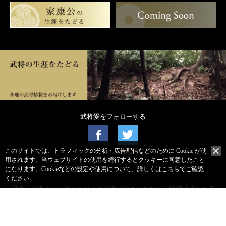
武将愛をフォローする
このサイトでは、トラフィックの分析・広告配信などのために Cookie が使
用されます。
当ウェブサイトの使用を続行するとクッキーに同意したこと
になります。
Cookieなどの設定や使用について、詳しくは
こちら
でご確認
ください。
歴史には多くの史実がありそれが奥の深さにつながり醍醐味でもある
と考えています。
皆さまからの寄稿やお店情報、関連記事などを広く募集しております
ので下記もしくは「武将愛」記事へのコメントをいただけると幸いで