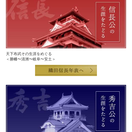
天下布武その生涯をめぐる
＜勝幡〜清洲〜岐阜〜安土＞