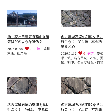
徳川家と日蓮宗身延山久遠
名古屋城石垣の刻印を見に
寺はどのような関係？
行こう！ Vol.19 本丸西
壁まとめ
2026.03.05
0
史跡
、
徳川
家康
、
山梨県
2026.01.12
0
史跡
、
愛知
県
、
城
、
名古屋城
、
石垣
、
愛
知
、
刻印
、
名古屋城石垣刻印
名古屋城石垣の刻印を見に
名古屋城石垣の刻印を見に
行こう！ Vol.18 本丸西
行こう！ Vol.17 本丸西