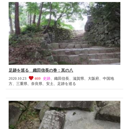
足跡を巡る 織田信長の巻：其の八
2020.10.23
469
史跡
、
織田信長
、
滋賀県
、
大阪府
、
中国地
方
、
三重県
、
奈良県
、
安土
、
足跡を巡る