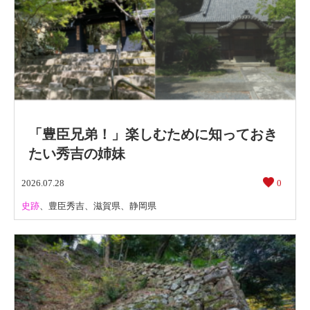
「豊臣兄弟！」楽しむために知っておき
たい秀吉の姉妹
2026.07.28
0
史跡
、
豊臣秀吉
、
滋賀県
、
静岡県