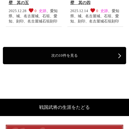
壁 其の五
壁 其の四
2025.12.28
0
史跡
、
愛知
2025.12.14
0
史跡
、
愛知
県
、
城
、
名古屋城
、
石垣
、
愛
県
、
城
、
名古屋城
、
石垣
、
愛
知
、
刻印
、
名古屋城石垣刻印
知
、
刻印
、
名古屋城石垣刻印
次の10件を見る
戦国武将の生涯をたどる