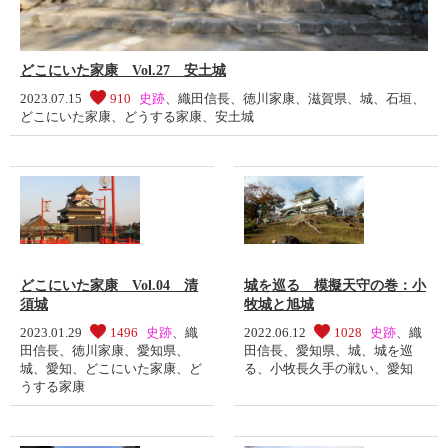
どこにいた家康 Vol.27 安土城
2023.07.15
910
史跡
、
織田信長
、
徳川家康
、
滋賀県
、
城
、
石垣
、
どこにいた家康
、
どうする家康
、
安土城
どこにいた家康 Vol.04 清
城を巡る 模擬天守の巻：小
須城
牧城と旭城
2023.01.29
1496
史跡
、
織
2022.06.12
1028
史跡
、
織
田信長
、
徳川家康
、
愛知県
、
田信長
、
愛知県
、
城
、
城を巡
城
、
愛知
、
どこにいた家康
、
ど
る
、
小牧長久手の戦い
、
愛知
うする家康