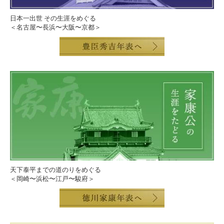
日本一出世 その生涯をめぐる
＜名古屋〜長浜〜大阪〜京都＞
天下泰平までの道のりをめぐる
＜岡崎〜浜松〜江戸〜駿府＞