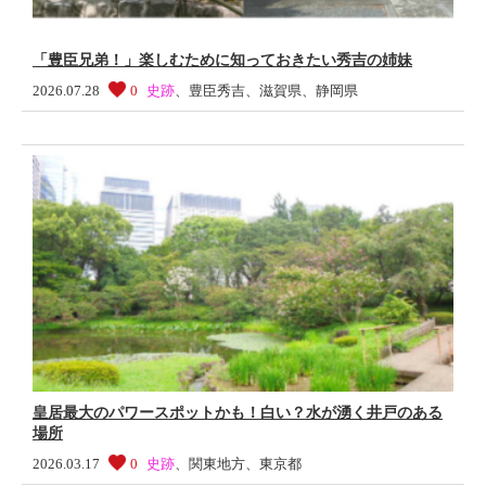
「豊臣兄弟！」楽しむために知っておきたい秀吉の姉妹
2026.07.28
0
史跡
、
豊臣秀吉
、
滋賀県
、
静岡県
皇居最大のパワースポットかも！白い？水が湧く井戸のある
場所
2026.03.17
0
史跡
、
関東地方
、
東京都