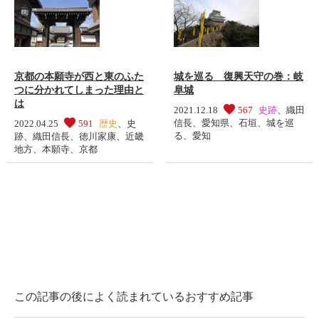
京都の本願寺が西と東のふた
城を巡る 復興天守の巻：岐
つに分かれてしまった理由と
阜城
は
2021.12.18
567
史跡
、
織田
信長
、
愛知県
、
石垣
、
城を巡
2022.04.25
591
歴史
、
史
る
、
愛知
跡
、
織田信長
、
徳川家康
、
近畿
地方
、
本願寺
、
京都
この記事の後によく読まれているおすすめ記事