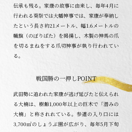
伝承も残る。家康の故事に由来し、毎年4月に
行われる葵祭では大幡神事では、家康が奉納し
たという長さ約21メートル、幅1.6メートルの
幟旗（のぼりばた）を掲揚し、木製の神馬の爪
を切るまねをする爪切神事が執り行われてい
る。
戦国勝の一押しPOINT
武田勢に追われた家康が逃げ延びたと伝えられ
る大楠は、樹齢1,000年以上の巨木で「潜みの
大楠」と称されれている。参道の入り口には
3,700㎡のしょうぶ園が広がり、毎年5月下旬